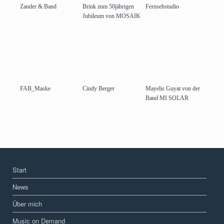
Zander & Band
Brink zum 50jährigen
Fernsehstudio
Jubileum von MOSAIK
FAB_Maske
Cindy Berger
Mayelis Guyat von der
Band MI SOLAR
Start
News
Über mich
Music on Demand