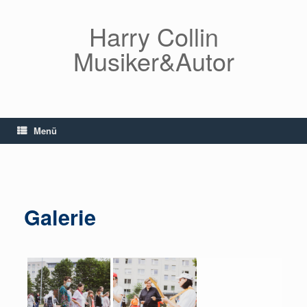
Zum
Inhalt
Harry Collin
springen
Musiker&Autor
Menü
Medien
Galerie