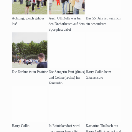
Achtung, gleich geht es
Auch Ulli Zelle war bei
Das 55. Jahr ist wahrlich
los!
den Dreharbeiten auf dem
ein besonderes ...
Sportplatz dabei
Die Drohne ist in Position
Die Sängerin Petti ((links)
Harry Collin beim
und Celina (rechts) im
Gitarrensolo
Tonstudio
Harry Collin
In Reinickendorf wird
Katharina Thalbach mit
man immer freundlich
Harry Collin (rechts) und