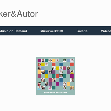
iker&Autor
Music on Demand
Musikwerkstatt
Galerie
Video