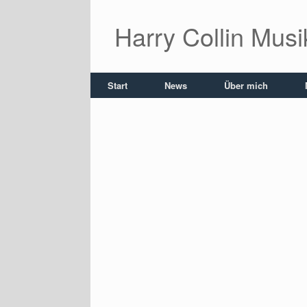
Zum
Inhalt
Harry Collin Mus
springen
Start
News
Über mich
News_Gallery